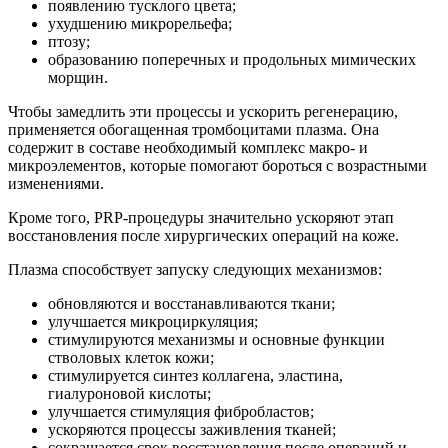
появлению тусклого цвета;
ухудшению микрорельефа;
птозу;
образованию поперечных и продольных мимических
морщин.
Чтобы замедлить эти процессы и ускорить регенерацию,
применяется обогащенная тромбоцитами плазма. Она
содержит в составе необходимый комплекс макро- и
микроэлементов, которые помогают бороться с возрастными
изменениями.
Кроме того,
PRP-процедуры значительно ускоряют этап
восстановления после хирургических операций на коже.
Плазма способствует запуску следующих механизмов:
обновляются и восстанавливаются ткани;
улучшается микроциркуляция;
стимулируются механизмы и основные функции
стволовых клеток кожи;
стимулируется синтез коллагена, эластина,
гиалуроновой кислоты;
улучшается стимуляция фибробластов;
ускоряются процессы заживления тканей;
сокращается срок восстановления после операций и