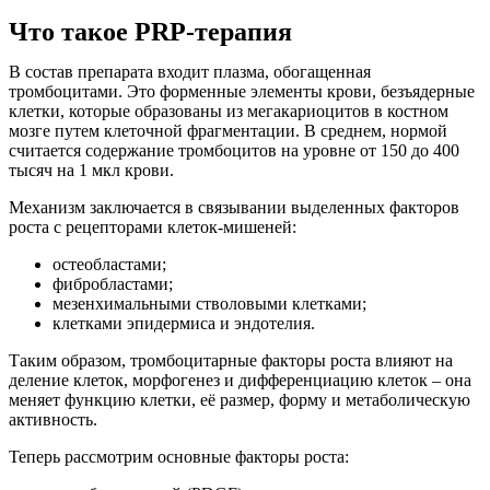
Что такое PRP-терапия
В состав препарата входит плазма, обогащенная
тромбоцитами. Это форменные элементы крови, безъядерные
клетки, которые образованы из мегакариоцитов в костном
мозге путем клеточной фрагментации. В среднем, нормой
считается содержание тромбоцитов на уровне от 150 до 400
тысяч на
1
мкл крови.
Механизм заключается в связывании выделенных факторов
роста с рецепторами клеток-мишеней:
остеобластами;
фибробластами;
мезенхимальными стволовыми клетками;
клетками эпидермиса и эндотелия.
Таким образом, тромбоцитарные факторы роста влияют на
деление клеток, морфогенез и дифференциацию клеток – она
меняет функцию клетки, её размер, форму и метаболическую
активность.
Теперь рассмотрим основные факторы роста: