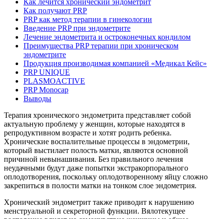
Как лечится хронический эндометрит
Как получают PRP
PRP как метод терапии в гинекологии
Введение PRP при эндометрите
Лечение эндометрита и остроконечных кондилом
Преимущества PRP терапии при хроническом
эндометрите
Продукция производимая компанией «Медикал Кейс»
PRP UNIQUE
PLASMOACTIVE
PRP Monocap
Выводы
Терапия хронического эндометрита представляет собой
актуальную проблему у женщин, которые находятся в
репродуктивном возрасте и хотят родить ребенка.
Хронические воспалительные процессы в эндометрии,
который выстилает полость матки, являются основной
причиной невынашивания. Без правильного лечения
неудачными будут даже попытки экстракорпорального
оплодотворения, поскольку оплодотворенному яйцу сложно
закрепиться в полости матки на тонком слое эндометрия.
Хронический эндометрит также приводит к нарушению
менструальной и секреторной функции. Вялотекущее