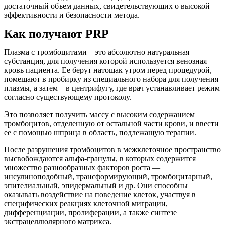
достаточный объем данных, свидетельствующих о высокой
эффективности и безопасности метода.
Как получают PRP
Плазма с тромбоцитами – это абсолютно натуральная
субстанция, для получения которой используется венозная
кровь пациента. Ее берут натощак утром перед процедурой,
помещают в пробирку из специального
набора для получения
плазмы
, а затем – в центрифугу, где врач устанавливает режим
согласно существующему протоколу.
Это позволяет получить массу с высоким содержанием
тромбоцитов, отделенную от остальной части крови, и ввести
ее с помощью шприца в область, подлежащую терапии.
После разрушения тромбоцитов в межклеточное пространство
высвобождаются альфа-гранулы, в которых содержится
множество разнообразных факторов роста —
инсулиноподобный, трансформирующий, тромбоцитарный,
эпителиальный, эпидермальный и др. Они способны
оказывать воздействие на поведение клеток, участвуя в
специфических реакциях клеточной миграции,
дифференциации, пролиферации, а также синтезе
экстрацеллюлярного матрикса.