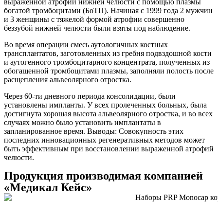
выраженной атрофии нижней челюсти с помощью плазмы
богатой тромбоцитами (БоТП). Начиная с 1999 года 2 мужчин
и 3 женщины с тяжелой формой атрофии совершенно
беззубой нижней челюсти были взяты под наблюдение.
Во время операции смесь аутологичных костных
трансплантатов, заготовленных из гребня подвздошной кости
и аутогенного тромбоцитарного концентрата, полученных из
обогащенной тромбоцитами плазмы, заполняли полость после
расщепления альвеолярного отростка.
Через 60-ти дневного периода консолидации, были
установлены импланты. У всех пролеченных больных, была
достигнута хорошая высота альвеолярного отростка, и во всех
случаях можно было установить имплантаты в
запланированное время. Выводы: Совокупность этих
последних инновационных регенеративных методов может
быть эффективным при восстановлении выраженной атрофий
челюсти.
Продукция
производимая компанией
«Медикал Кейс»