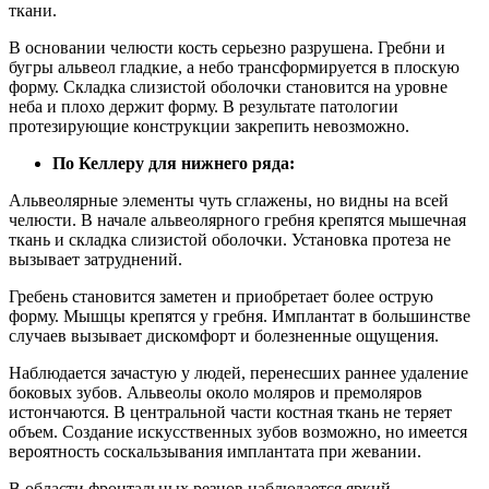
ткани.
В основании челюсти кость серьезно разрушена. Гребни и
бугры альвеол гладкие, а небо трансформируется в плоскую
форму. Складка слизистой оболочки становится на уровне
неба и плохо держит форму. В результате патологии
протезирующие конструкции закрепить невозможно.
По Келлеру для нижнего ряда:
Альвеолярные элементы чуть сглажены, но видны на всей
челюсти. В начале альвеолярного гребня крепятся мышечная
ткань и складка слизистой оболочки. Установка протеза не
вызывает затруднений.
Гребень становится заметен и приобретает более острую
форму. Мышцы крепятся у гребня. Имплантат в большинстве
случаев вызывает дискомфорт и болезненные ощущения.
Наблюдается зачастую у людей, перенесших раннее удаление
боковых зубов. Альвеолы около моляров и премоляров
истончаются. В центральной части костная ткань не теряет
объем. Создание искусственных зубов возможно, но имеется
вероятность соскальзывания имплантата при жевании.
В области фронтальных резцов наблюдается яркий