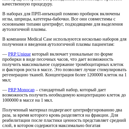
качественную процедуру.
В наборах для ПРП-инъекций помимо пробирок включены
иглы, шприцы, катетеры-бабочки. Все они совместимы с
основными типами центрифуг, подходящими для выделения
аутологичной плазмы.
В компании Medical Case используются несколько наборов для
получения и введения аутологичной плазмы пациентам:
—
PRP Unique
который включает уникальные по форме
пробирки в виде песочных часов, что дает возможность
получить максимальное содержание тромбоцитарных клеток
и факторов роста в массе. Это позволяет лучше стимулировать
регенерацию тканей. Концентрация более 1200000 клеток на 1
мкл;
—
PRP Monocap
– стандартный набор, который дает
возможность получить необходимую концентрацию клеток до
1000000 в массе на 1 мкл.
Полученный материал подвергают центрифугированию два
раза, за время которого кровь разделяется на фракции. Для
реабилитации после пластики ценность представляет средний
слой, в котором содержится максимально богатая