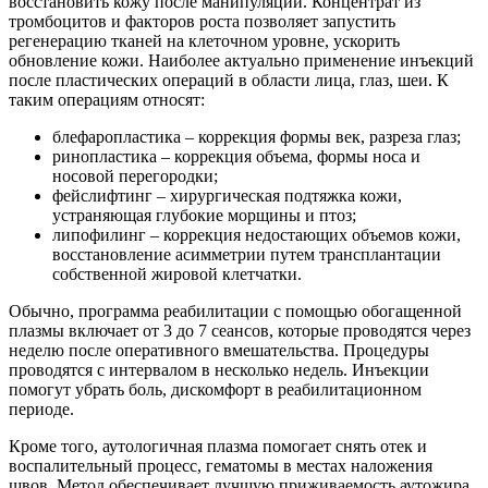
восстановить кожу после манипуляций. Концентрат из
тромбоцитов и факторов роста позволяет запустить
регенерацию тканей на клеточном уровне, ускорить
обновление кожи. Наиболее актуально применение инъекций
после пластических операций в области лица, глаз, шеи. К
таким операциям относят:
блефаропластика – коррекция формы век, разреза глаз;
ринопластика – коррекция объема, формы носа и
носовой перегородки;
фейслифтинг – хирургическая подтяжка кожи,
устраняющая глубокие морщины и птоз;
липофилинг – коррекция недостающих объемов кожи,
восстановление асимметрии путем трансплантации
собственной жировой клетчатки.
Обычно, программа реабилитации с помощью обогащенной
плазмы включает от 3 до 7 сеансов, которые проводятся через
неделю после оперативного вмешательства. Процедуры
проводятся с интервалом в несколько недель. Инъекции
помогут убрать боль, дискомфорт в реабилитационном
периоде.
Кроме того, аутологичная плазма помогает снять отек и
воспалительный процесс, гематомы в местах наложения
швов. Метод обеспечивает лучшую приживаемость аутожира